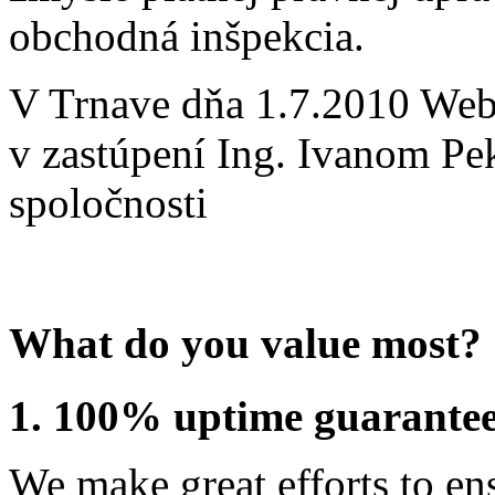
obchodná inšpekcia.
V Trnave dňa 1.7.2010 WebH
v zastúpení Ing. Ivanom P
spoločnosti
What do you value most?
1. 100% uptime guarante
We make great efforts to en