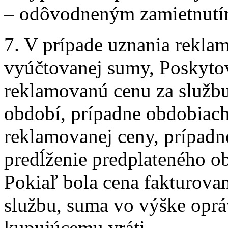
– odôvodneným zamietnutí
7. V prípade uznania reklam
vyúčtovanej sumy, Poskytov
reklamovanú cenu za služb
období, prípadne obdobiach
reklamovanej ceny, prípad
predĺženie predplateného o
Pokiaľ bola cena fakturova
službu, suma vo výške oprá
kupujúcemu vráti.