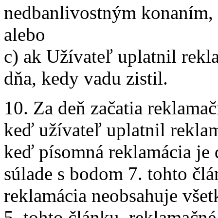
nedbanlivostným konaním, 
alebo
c) ak Užívateľ uplatnil rek
dňa, kedy vadu zistil.
10. Za deň začatia reklama
keď užívateľ uplatnil rekla
keď písomná reklamácia je 
súlade s bodom 7. tohto člá
reklamácia neobsahuje vše
5. tohto článku, reklamačn