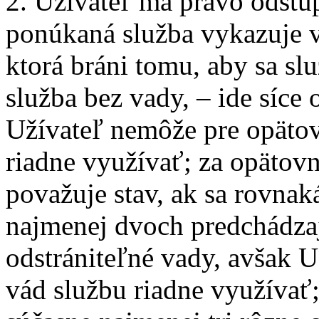
2. Užívateľ má právo odstú
ponúkaná služba vykazuje v
ktorá bráni tomu, aby sa sl
služba bez vady, – ide síce 
Užívateľ nemôže pre opätov
riadne využívať; za opätovn
považuje stav, ak sa rovnaká
najmenej dvoch predchádzajú
odstrániteľné vady, avšak U
vád službu riadne využívať;