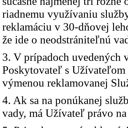
súčasne najmenej tri rôzne o
riadnemu využívaniu služby
reklamáciu v 30-dňovej leho
že ide o neodstrániteľnú va
3. V prípadoch uvedených v
Poskytovateľ s Užívateľom
výmenou reklamovanej Služ
4. Ak sa na ponúkanej služb
vady, má Užívateľ právo na