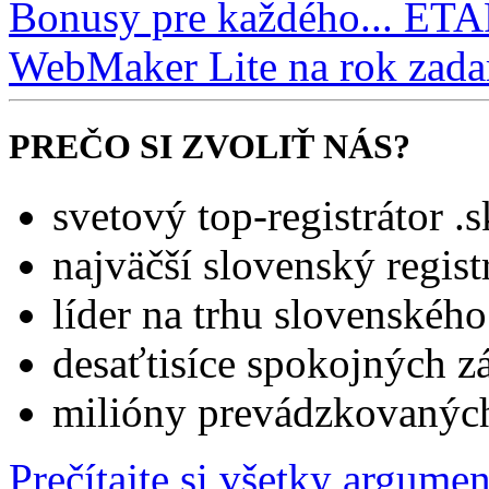
Bonusy pre každého... ETA
WebMaker Lite na rok zad
PREČO SI ZVOLIŤ NÁS?
svetový top-registrátor 
najväčší slovenský regis
líder na trhu slovenskéh
desaťtisíce spokojných z
milióny prevádzkovanýc
Prečítajte si všetky argume