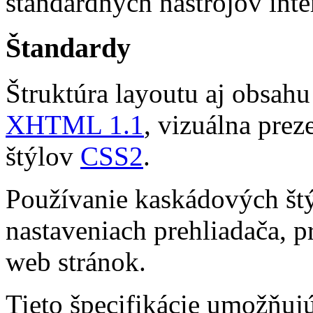
štandardných nástrojov inte
Štandardy
Štruktúra layoutu aj obsahu
XHTML 1.1
, vizuálna pre
štýlov
CSS2
.
Používanie kaskádových št
nastaveniach prehliadača, p
web stránok.
Tieto špecifikácie umožňuj