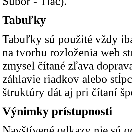
Súbor - Tlač).
Tabuľky
Tabuľky sú použité vždy iba
na tvorbu rozloženia web s
zmysel čítané zľava doprav
záhlavie riadkov alebo stĺ
štruktúry dát aj pri čítaní 
Výnimky prístupnosti
Navštívené odkazy nie sú o